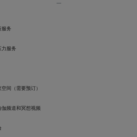
Expand
Additional
Features
折服务
压力服务
议空间（需要预订）
瑜伽频道和冥想视频
验