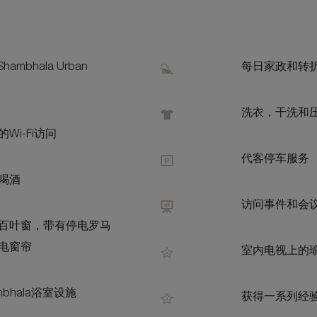
hambhala Urban
每日家政和转
洗衣，干洗和
Wi-Fi访问
代客停车服务
喝酒
访问事件和会
百叶窗，带有停电罗马
电窗帘
室内电视上的
ambhala浴室设施
获得一系列经