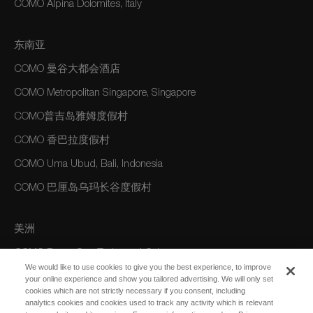
COMO Alpina Dolomites, Italy
东南亚
COMO 曼谷大都会酒店
COMO Metropolitan Singapore, Singapore
COMO普吉岛雅姆度假村
COMO 香巴拉度假村
COMO Uma Ubud, Bali, Indonesia
COMO 巴厘岛乌玛长谷度假村
美洲
COMO Parrot Cay, Turks and Caicos
We would like to use cookies to give you the best experience, to improve
your online experience and show you tailored advertising. We will only set
cookies which are not strictly necessary if you consent, including
澳大利亚/大洋洲
analytics cookies and cookies used to track any activity which is relevant