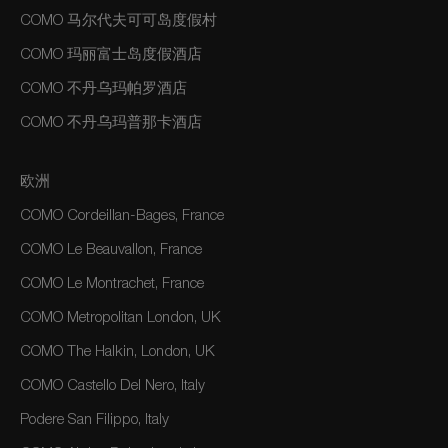
COMO 马尔代夫可可岛度假村
COMO 玛丽富士岛度假酒店
COMO 不丹乌玛帕罗酒店
COMO 不丹乌玛普那卡酒店
欧洲
COMO Cordeillan-Bages, France
COMO Le Beauvallon, France
COMO Le Montrachet, France
COMO Metropolitan London, UK
COMO The Halkin, London, UK
COMO Castello Del Nero, Italy
Podere San Filippo, Italy