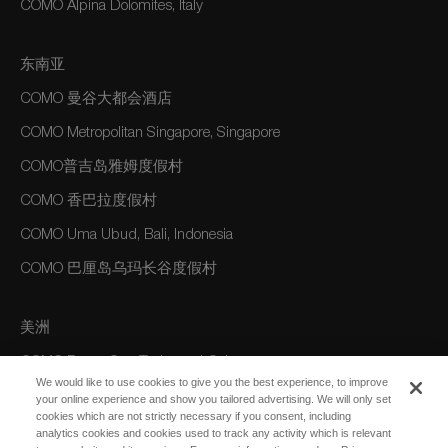
COMO Alpina Dolomites, Italy
东南亚
COMO 曼谷大都会酒店
COMO Metropolitan Singapore, Singapore
COMO普吉岛雅姆度假村
COMO 香巴拉度假村
COMO Uma Ubud, Bali, Indonesia
COMO 巴厘岛乌玛长谷度假村
美洲
COMO Parrot Cay, Turks and Caicos
We would like to use cookies to give you the best experience, to improve
your online experience and show you tailored advertising. We will only set
cookies which are not strictly necessary if you consent, including
澳大利亚/大洋洲
analytics cookies and cookies used to track any activity which is relevant