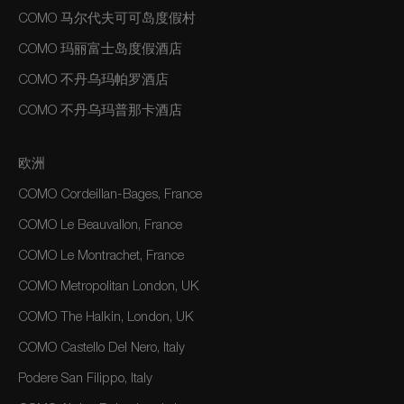
COMO 马尔代夫可可岛度假村
COMO 玛丽富士岛度假酒店
COMO 不丹乌玛帕罗酒店
COMO 不丹乌玛普那卡酒店
欧洲
COMO Cordeillan-Bages, France
COMO Le Beauvallon, France
COMO Le Montrachet, France
COMO Metropolitan London, UK
COMO The Halkin, London, UK
COMO Castello Del Nero, Italy
Podere San Filippo, Italy