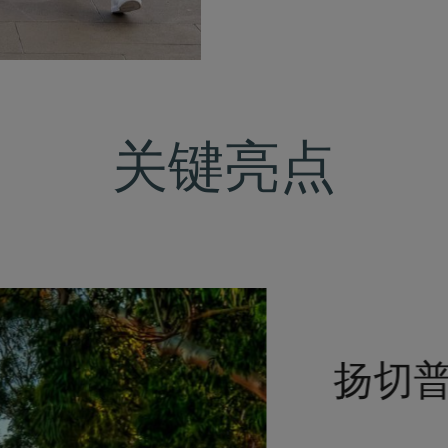
关键亮点
扬切