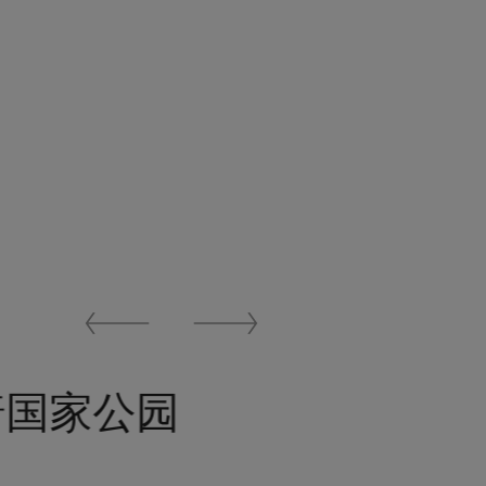
Previous
Next
Slide
Slide
普国家公园