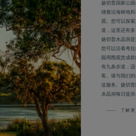
扬切普国家公园
绕着沿海林地和
观。您可以探索
道，这里还有多
扬切普水晶洞是
您可以沿着考拉
园周围观赏成群
有九条步道，适
客。请与我们的
送服务。扬切普
水晶洞每日提供
了解更