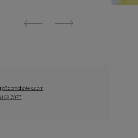
Previous
Next
Slide
Slide
sury@comohotels.com
6168 7877