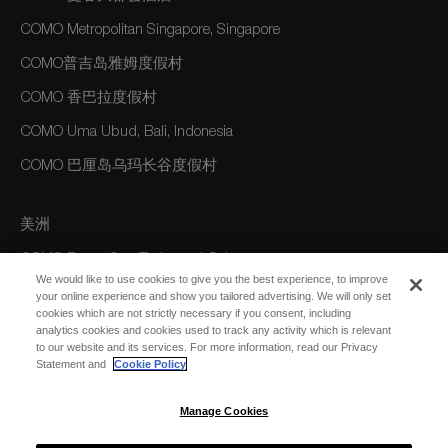
COMO Metropolitan Singapore, Singapore
COMO普吉岛雅姆度假村
COMO 香巴拉度假村
COMO Uma Ubud, Bali, Indonesia
COMO 巴厘岛乌玛长谷度假村
美洲
COMO Parrot Cay, Turks and Caicos
We would like to use cookies to give you the best experience, to improve
your online experience and show you tailored advertising. We will only set
cookies which are not strictly necessary if you consent, including
澳大利亚/大洋洲
analytics cookies and cookies used to track any activity which is relevant
to our website and its services. For more information, read our Privacy
COMO The Treasury, Perth
Statement and
Cookie Policy
Manage Cookies