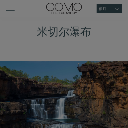
预订
米切尔瀑布