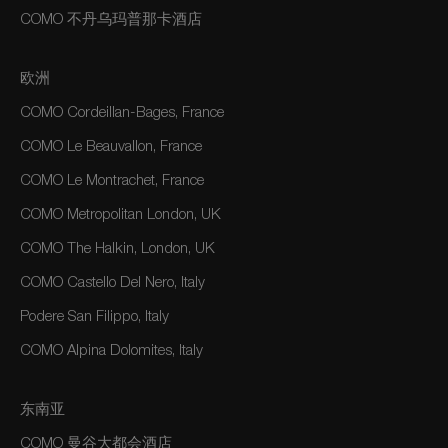
COMO 不丹乌玛普那卡酒店
欧洲
COMO Cordeillan-Bages, France
COMO Le Beauvallon, France
COMO Le Montrachet, France
COMO Metropolitan London, UK
COMO The Halkin, London, UK
COMO Castello Del Nero, Italy
Podere San Filippo, Italy
COMO Alpina Dolomites, Italy
东南亚
COMO 曼谷大都会酒店