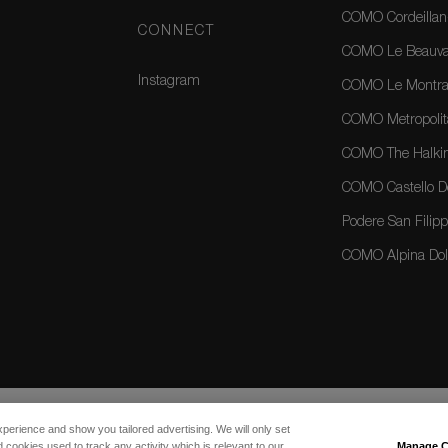
COMO Cordeillan
CONNECT
COMO Le Beauval
Instagram
COMO Le Montrac
COMO Metropolit
COMO The Halkin
COMO Castello Del
Podere San Filippo
COMO Alpina Dolo
xperience and show you tailored advertising. We will only set
 cookies used to track any activity which is relevant to our
Manage C