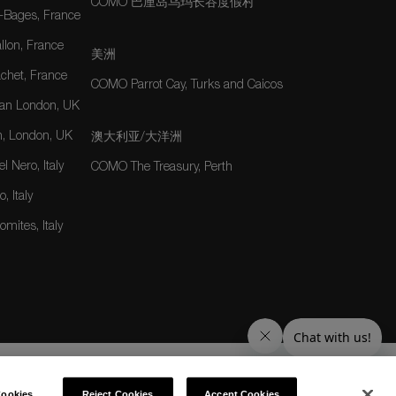
COMO 巴厘岛乌玛长谷度假村
-Bages, France
lon, France
美洲
het, France
COMO Parrot Cay, Turks and Caicos
an London, UK
, London, UK
澳大利亚/大洋洲
 Nero, Italy
COMO The Treasury, Perth
, Italy
mites, Italy
ookies
Reject Cookies
Accept Cookies