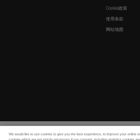
Cookie政策
使用条款
网站地图
We would like to use cookies to give you the best experience, to improve your online e
© 2026 COMO Hotels and Resorts
cookies which are not strictly necessary if you consent, including analytics cookies and