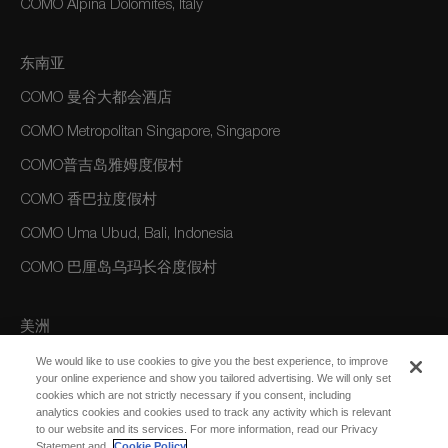
COMO Alpina Dolomites, Italy
东南亚
COMO 曼谷大都会酒店
COMO Metropolitan Singapore, Singapore
COMO普吉岛雅姆度假村
COMO 香巴拉度假村
COMO Uma Ubud, Bali, Indonesia
COMO 巴厘岛乌玛长谷度假村
美洲
COMO Parrot Cay, Turks and Caicos
We would like to use cookies to give you the best experience, to improve
your online experience and show you tailored advertising. We will only set
cookies which are not strictly necessary if you consent, including
analytics cookies and cookies used to track any activity which is relevant
澳大利亚/大洋洲
to our website and its services. For more information, read our Privacy
Statement and
Cookie Policy