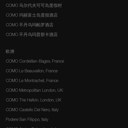
COMO 马尔代夫可可岛度假村
COMO 玛丽富士岛度假酒店
COMO 不丹乌玛帕罗酒店
COMO 不丹乌玛普那卡酒店
欧洲
COMO Cordeillan-Bages, France
COMO Le Beauvallon, France
COMO Le Montrachet, France
COMO Metropolitan London, UK
COMO The Halkin, London, UK
COMO Castello Del Nero, Italy
Podere San Filippo, Italy