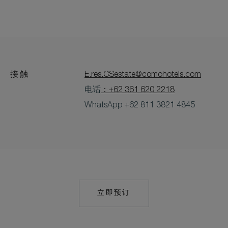
接触
E.res.CSestate@comohotels.com
电话
：+62 361 620 2218
WhatsApp +62 811 3821 4845
立即预订
MAILTO:
COMOSHAMBHALA.