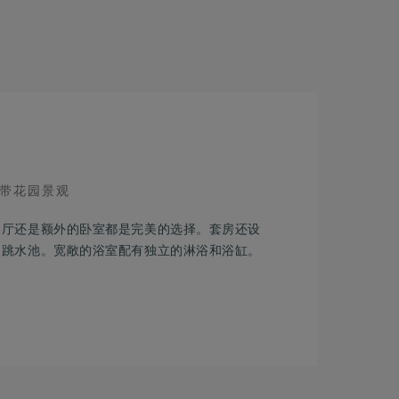
IEW
带花园景观
客厅还是额外的卧室都是完美的选择。套房还设
和跳水池。宽敞的浴室配有独立的淋浴和浴缸。