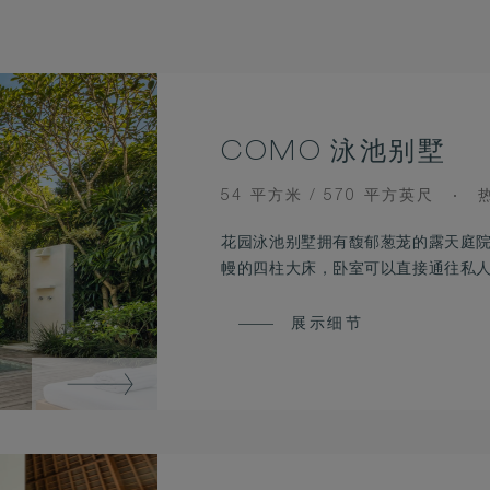
COMO 泳池别墅
ROOM
V
54 平方米 / 570 平方英尺
SIZE
花园泳池别墅拥有馥郁葱茏的露天庭
幔的四柱大床，卧室可以直接通往私
展示细节