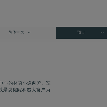
简体中文
预订
LANGUAGE
SHORT
NAME
店中心的林荫小道两旁。室
以景观庭院和超大窗户为