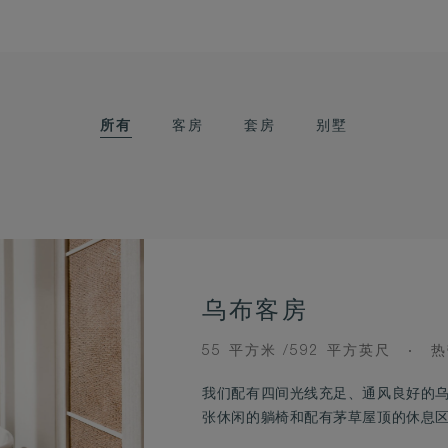
所有
客房
套房
别墅
乌布客房
ROOM
V
55 平方米 /592 平方英尺
热
SIZE
我们配有四间光线充足、通风良好的
张休闲的躺椅和配有茅草屋顶的休息