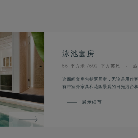
泳池套房
ROOM
V
55 平方米 /592 平方英尺
热
SIZE
这四间套房包括两居室，无论是用作
有带室外家具和花园景观的日光浴台
展示细节