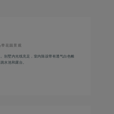
IEW
热带花园景观
院。别墅内光线充足，室内陈设带有透气白色帷
人跳水池和露台。