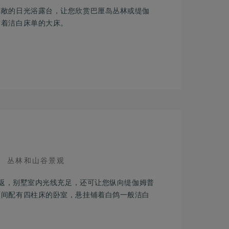
宽敞的日光浴露台，让您欣赏巴厘岛丛林或缇伽
铺着洁白床单的大床。
VIEW
丛林和山谷景观
连忘返，别墅室内光线充足，还可让您纵向缇伽姆普
两间配有四柱床的卧室，悬挂铺着白鸽一般洁白