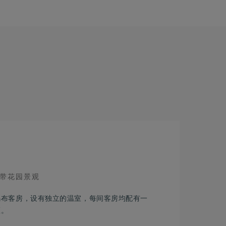
IEW
带花园景观
乌布客房，设有独立的温室，每间客房均配有一
区。