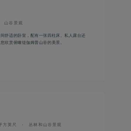
VIEW
山谷景观
一间舒适的卧室，配有一张四柱床。私人露台还
让您欣赏俯瞰缇伽姆普山谷的美景。
VIEW
2 平方英尺
丛林和山谷景观