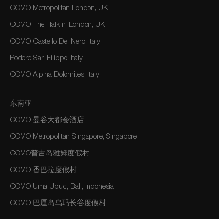
COMO Metropolitan London, UK
COMO The Halkin, London, UK
COMO Castello Del Nero, Italy
Podere San Filippo, Italy
COMO Alpina Dolomites, Italy
东南亚
COMO 曼谷大都会酒店
COMO Metropolitan Singapore, Singapore
COMO普吉岛雅姆度假村
COMO 香巴拉度假村
COMO Uma Ubud, Bali, Indonesia
COMO 巴厘岛乌玛长谷度假村