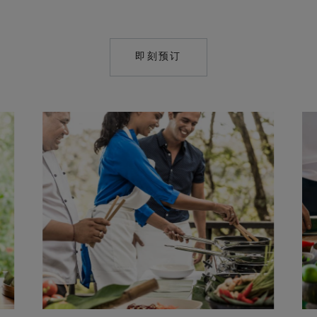
即刻预订
MAILTO:
RES.UMA.UBUD@C