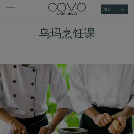
预订
乌玛烹饪课