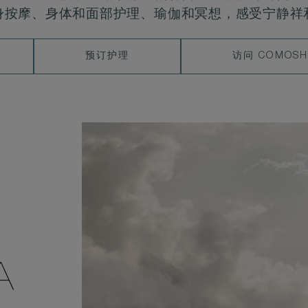
身按摩、身体和面部护理、瑜伽和冥想，感受宁静祥
预
访
预订护理
访问 COMOSH
订
问
护
COMOSHAMB
理
A