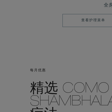
全
查
查看护理菜单
看
护
理
菜
单
每月优惠
精选 COMO
SHAMBHAL