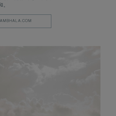
和。
AMBHALA.COM
HALA.COM