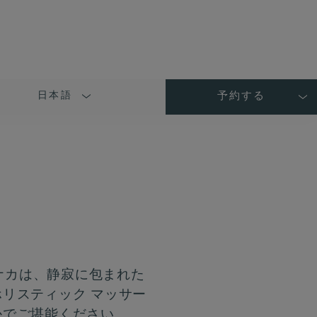
日本語
予約する
LANGUAGE
SHORT
NAME
プナカは、静寂に包まれた
リスティック マッサー
かでご堪能ください。