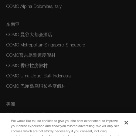
COMO Alpina Dolomites, Italy
东南亚
COMO 曼谷大都会酒店
COMO Metropolitan Singapore, Singapore
COMO普吉岛雅姆度假村
COMO 香巴拉度假村
COMO Uma Ubud, Bali, Indonesia
COMO 巴厘岛乌玛长谷度假村
美洲
COMO Parrot Cay, Turks and Caicos
We would like to use cookies to give you the best experience, to improve
your online experience and show you tailored advertising. We will only set
cookies which are not strictly necessary if you consent, including
澳大利亚/大洋洲