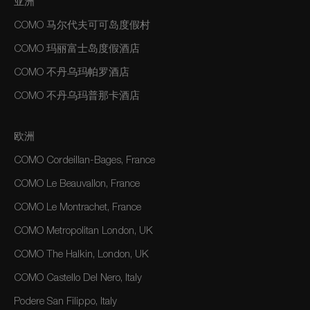
亚洲
COMO 马尔代夫可可岛度假村
COMO 玛丽富士岛度假酒店
COMO 不丹乌玛帕罗酒店
COMO 不丹乌玛普那卡酒店
欧洲
COMO Cordeillan-Bages, France
COMO Le Beauvallon, France
COMO Le Montrachet, France
COMO Metropolitan London, UK
COMO The Halkin, London, UK
COMO Castello Del Nero, Italy
Podere San Filippo, Italy