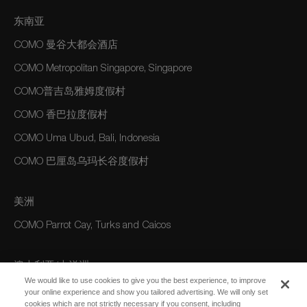
东南亚
COMO 曼谷大都会酒店
COMO Metropolitan Singapore, Singapore
COMO普吉岛雅姆度假村
COMO 香巴拉度假村
COMO Uma Ubud, Bali, Indonesia
COMO 巴厘岛乌玛长谷度假村
美洲
COMO Parrot Cay, Turks and Caicos
澳大利亚/大洋洲
We would like to use cookies to give you the best experience, to improve
COMO The Treasury, Perth
your online experience and show you tailored advertising. We will only set
cookies which are not strictly necessary if you consent, including