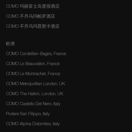
COMO 玛丽富士岛度假酒店
COMO 不丹乌玛帕罗酒店
COMO 不丹乌玛普那卡酒店
欧洲
COMO Cordeillan-Bages, France
COMO Le Beauvallon, France
COMO Le Montrachet, France
COMO Metropolitan London, UK
COMO The Halkin, London, UK
COMO Castello Del Nero, Italy
Podere San Filippo, Italy
COMO Alpina Dolomites, Italy