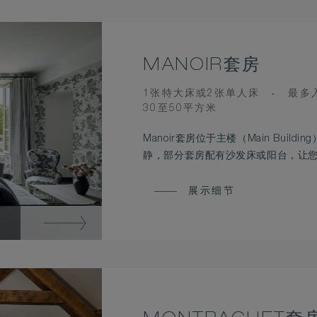
MANOIR套房
BEDS
OCC
1张特大床或2张单人床
最多入
ROOM
30至50平方米
SIZE
Manoir套房位于主楼（Main Building）
静，部分套房配有沙发床或阳台，让
展示细节