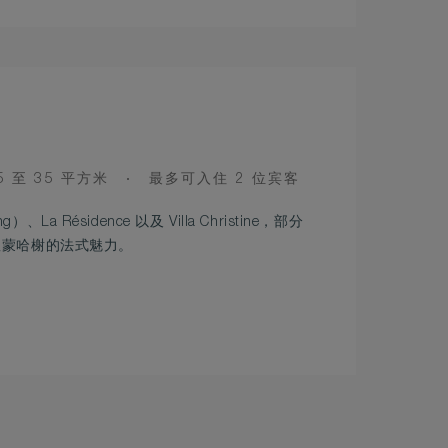
OOM
OCCUPANCY
5 至 35 平方米
最多可入住 2 位宾客
IZE
）、La Résidence 以及 Villa Christine，部分
显蒙哈榭的法式魅力。