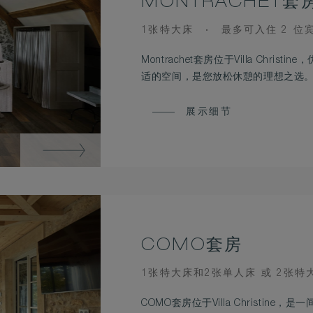
MONTRACHET套
BEDS
OCCUPANCY
1张特大床
最多可入住 2 位
Montrachet套房位于Villa Chr
适的空间，是您放松休憩的理想之选
展示细节
COMO套房
BEDS
1张特大床和2张单人床 或 2张特
COMO套房位于Villa Christi