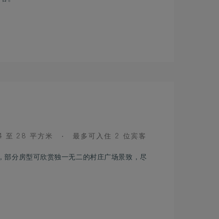
OOM
OCCUPANCY
4 至 28 平方米
最多可入住 2 位宾客
IZE
ding），部分房型可欣赏独一无二的村庄广场景致，尽