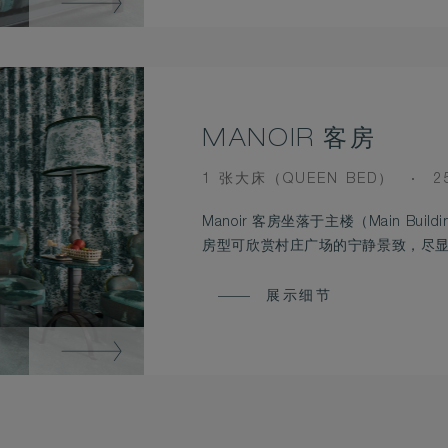
MANOIR 客房
BEDS
R
1 张大床（QUEEN BED）
2
S
Manoir 客房坐落于主楼（Main Building
房型可欣赏村庄广场的宁静景致，尽
展示细节