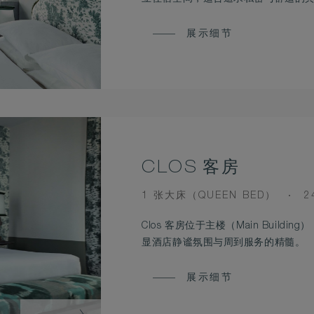
展示细节
CLOS 客房
BEDS
R
1 张大床（QUEEN BED）
2
S
Clos 客房位于主楼（Main Buil
显酒店静谧氛围与周到服务的精髓。
展示细节