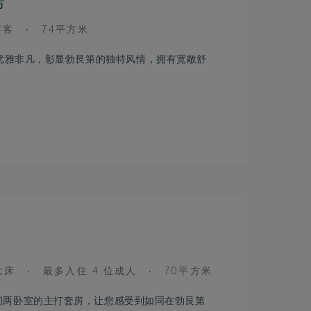
房
ROOM
宾客
74平方米
SIZE
istine，优雅非凡，彰显勃艮第的独特风情，拥有宽敞舒
。
OCCUPANCY
ROOM
大床
最多入住 4 位成人
70平方米
SIZE
ne，是一间两卧室的主打套房，让您感受到如同在勃艮第