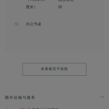
（160x200
独立淋浴
厘米）
间
办公书桌
查看楼层平面图
额外设施与服务
Exp
Addi