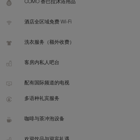
Feat
COMO 香巴拉沐浴用品
酒店全区域免费 Wi-Fi
洗衣服务（额外收费）
客房内私人吧台
配有国际频道的电视
多语种礼宾服务
咖啡与茶冲泡设备
欢迎饮品与迎宾礼遇