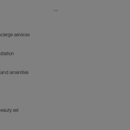
Expand
Additional
Features
ncierge services
station
and amenities
eauty set