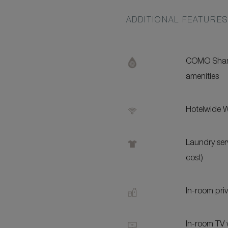
ADDITIONAL FEATURE
COMO Sham
amenities
Hotelwide W
Laundry serv
cost)
In-room pri
In-room TV w