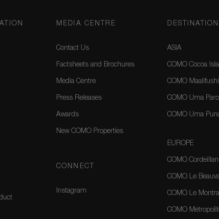
ATION
MEDIA CENTRE
DESTINATIO
Contact Us
ASIA
Factsheets and Brochures
COMO Cocoa Isla
Media Centre
COMO Maalifushi
Press Releases
COMO Uma Paro,
Awards
COMO Uma Puna
New COMO Properties
EUROPE
COMO Cordeillan
CONNECT
COMO Le Beauval
Instagram
COMO Le Montrac
duct
COMO Metropolit