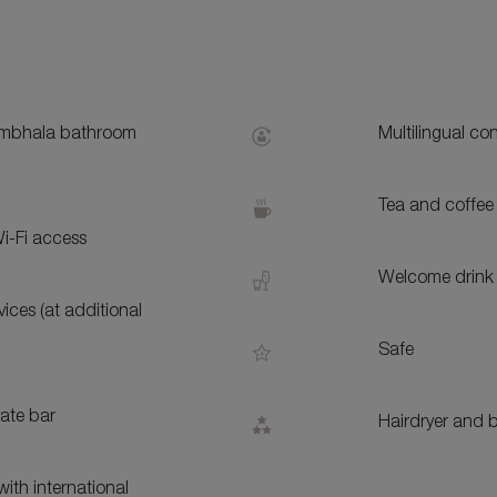
S
bhala bathroom
Multilingual co
Tea and coffee 
i-Fi access
Welcome drink 
ices (at additional
Safe
vate bar
Hairdryer and b
ith international