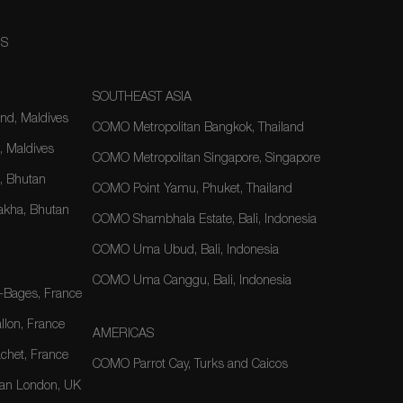
NS
SOUTHEAST ASIA
nd, Maldives
COMO Metropolitan Bangkok, Thailand
, Maldives
COMO Metropolitan Singapore, Singapore
 Bhutan
COMO Point Yamu, Phuket, Thailand
kha, Bhutan
COMO Shambhala Estate, Bali, Indonesia
COMO Uma Ubud, Bali, Indonesia
COMO Uma Canggu, Bali, Indonesia
-Bages, France
lon, France
AMERICAS
het, France
COMO Parrot Cay, Turks and Caicos
an London, UK