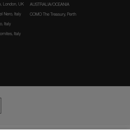
, London, UK
AUSTRALIA/OCEANIA
 Nero, Italy
COMO The Treasury, Perth
, Italy
mites, Italy