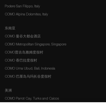
Podere San Filippo, Italy
COMO Alpina Dolomites, Italy
东南亚
COMO 曼谷大都会酒店
COMO Metropolitan Singapore, Singapore
COMO普吉岛雅姆度假村
COMO 香巴拉度假村
COMO Uma Ubud, Bali, Indonesia
COMO 巴厘岛乌玛长谷度假村
美洲
COMO Parrot Cay, Turks and Caicos