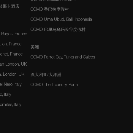
玛普那卡酒店
COMO 香巴拉度假村
COMO Uma Ubud, Bali, Indonesia
COMO 巴厘岛乌玛长谷度假村
-Bages, France
lon, France
美洲
het, France
COMO Parrot Cay, Turks and Caicos
an London, UK
, London, UK
澳大利亚/大洋洲
 Nero, Italy
COMO The Treasury, Perth
, Italy
mites, Italy