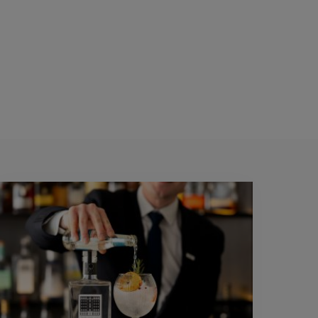
OMOHOTELS.COM/?
327&PROMO=PROADVAN