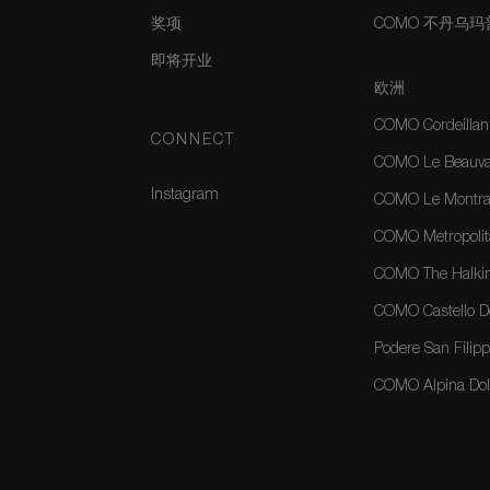
奖项
COMO 不丹乌
即将开业
欧洲
COMO Cordeillan
CONNECT
COMO Le Beauval
Instagram
COMO Le Montrac
COMO Metropolit
COMO The Halkin
COMO Castello Del
Podere San Filippo
COMO Alpina Dolo