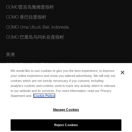
COMO普吉岛雅姆度假村
COMO 香巴拉度假村
COMO Uma Ubud, Bali, Indonesia
COMO 巴厘岛乌玛长谷度假村
美洲
COMO Parrot Cay, Turks and Caicos
We would like to use cookies to give you the best experience, to improve
your online experience and show you tailored advertising. We will only set
cookies which are not strictly necessary if you consent, including
澳大利亚/大洋洲
analytics cookies and cookies used to track any activity which is relevant
to our website and its services. For more information, read our Privacy
COMO The Treasury, Perth
Statement and
Cookie Policy
Manage Cookies
Reject Cookies