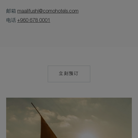
邮箱
maalifushi@comohotels.com
电话
+960 678 0001
立刻预订
MAILTO:
MAALIFUSHI@COM