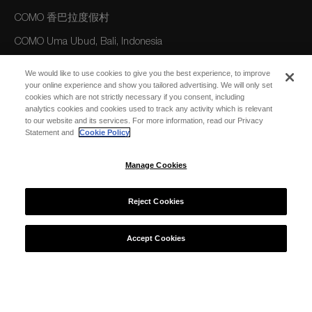
COMO 香巴拉度假村
COMO Uma Ubud, Bali, Indonesia
COMO 巴厘岛乌玛长谷度假村
We would like to use cookies to give you the best experience, to improve
your online experience and show you tailored advertising. We will only set
cookies which are not strictly necessary if you consent, including
美洲
analytics cookies and cookies used to track any activity which is relevant
to our website and its services. For more information, read our Privacy
COMO Parrot Cay, Turks and Caicos
Statement and
Cookie Policy
Manage Cookies
澳大利亚/大洋洲
COMO The Treasury, Perth
Reject Cookies
Accept Cookies
© 2026 COMO Hotels and Resorts