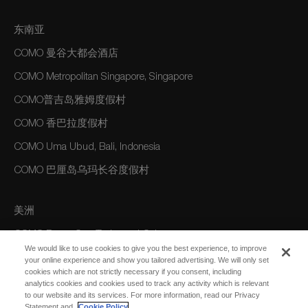
东南亚
COMO 曼谷大都会酒店
COMO Metropolitan Singapore, Singapore
COMO普吉岛雅姆度假村
COMO 香巴拉度假村
COMO Uma Ubud, Bali, Indonesia
COMO 巴厘岛乌玛长谷度假村
美洲
COMO Parrot Cay, Turks and Caicos
We would like to use cookies to give you the best experience, to improve
your online experience and show you tailored advertising. We will only set
cookies which are not strictly necessary if you consent, including
澳大利亚/大洋洲
analytics cookies and cookies used to track any activity which is relevant
to our website and its services. For more information, read our Privacy
COMO The Treasury, Perth
Statement and
Cookie Policy