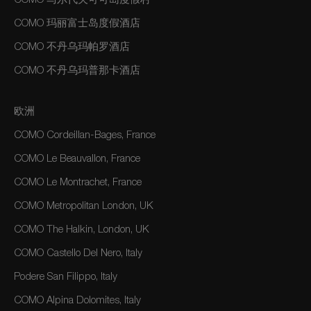
COMO 马尔代夫可可岛度假村
COMO 玛丽富士岛度假酒店
COMO 不丹乌玛帕罗酒店
COMO 不丹乌玛普那卡酒店
欧洲
COMO Cordeillan-Bages, France
COMO Le Beauvallon, France
COMO Le Montrachet, France
COMO Metropolitan London, UK
COMO The Halkin, London, UK
COMO Castello Del Nero, Italy
Podere San Filippo, Italy
COMO Alpina Dolomites, Italy