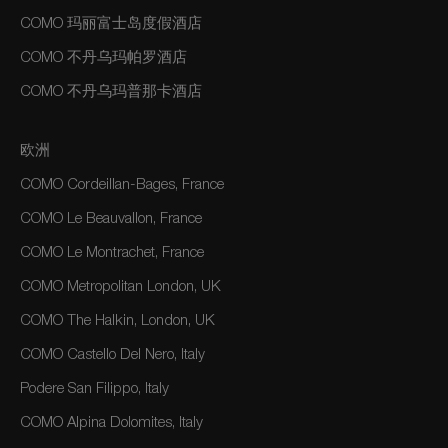
COMO 玛丽富士岛度假酒店
COMO 不丹乌玛帕罗酒店
COMO 不丹乌玛普那卡酒店
欧洲
COMO Cordeillan-Bages, France
COMO Le Beauvallon, France
COMO Le Montrachet, France
COMO Metropolitan London, UK
COMO The Halkin, London, UK
COMO Castello Del Nero, Italy
Podere San Filippo, Italy
COMO Alpina Dolomites, Italy