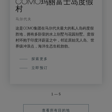
COMO玛丽富士岛度假
村
马尔代夫
这是COMO集团在马尔代夫最大的私人岛屿度假
胜地，拥有多卧室的水上别墅与花园别墅。度假
村环抱于印度洋蔚蓝之中，邻近原始无人岛、世
界级冲浪点，海洋生态生机勃勃。
探索更多
立即预订
1
—
5
查看所有目的地