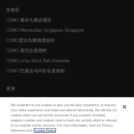
东南亚
COMO 曼谷大都会酒店
COMO Metropolitan Singapore, Singapore
COMO普吉岛雅姆度假村
COMO 香巴拉度假村
COMO Uma Ubud, Bali, Indonesia
COMO 巴厘岛乌玛长谷度假村
美洲
COMO Parrot Cay, Turks and Caicos
We would like to use cookies to give you the best experience, to improve
your online experience and show you tailored advertising. We will only set
cookies which are not strictly necessary if you consent, including
澳大利亚/大洋洲
analytics cookies and cookies used to track any activity which is relevant
to our website and its services. For more information, read our Privacy
COMO The Treasury, Perth
Statement and
Cookie Policy