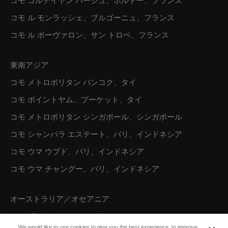
コモ コルデイヤン バージュ、ボルドー、フランス
コモ ル モンラッシェ、ブルゴーニュ、フランス
コモ ル ボーヴァロン、サン トロペ、フランス
東南アジア
コモ メトロポリタン バンコク、タイ
コモ ポイントヤム、プーケット、タイ
コモ メトロポリタン シンガポール、シンガポール
コモ シャンバラ エステート、バリ、インドネシア
コモ ウマ ウブド、バリ、インドネシア
コモ ウマ チャングー、バリ、インドネシア
オーストラリア／オセアニア
コモ ザ トレジャリー、パース
We would like to use cookies to give you the best experience, to improve