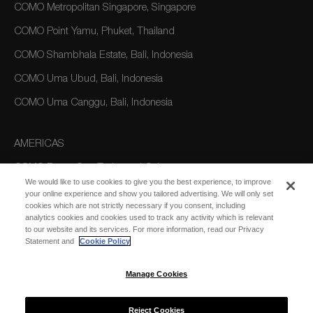
COMO Metropolitan Singapore, Singapore
COMO Point Yamu, Phuket, Thailand
COMO Shambhala Estate, Bali, Indonesia
COMO Uma Ubud, Bali, Indonesia
COMO Uma Canggu, Bali, Indonesia
AMERICAS
COMO Parrot Cay, Turks and Caicos
We would like to use cookies to give you the best experience, to improve
your online experience and show you tailored advertising. We will only set
cookies which are not strictly necessary if you consent, including
AUSTRALIA/OCEANIA
analytics cookies and cookies used to track any activity which is relevant
to our website and its services. For more information, read our Privacy
COMO The Treasury, Perth
Statement and
Cookie Policy
Manage Cookies
Reject Cookies