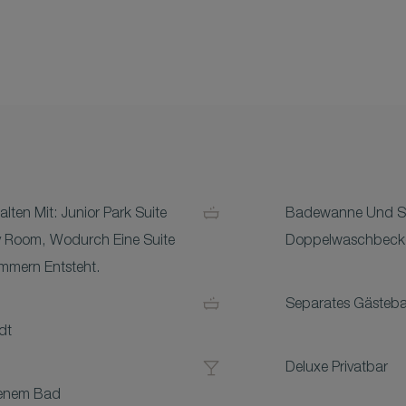
en Mit: Junior Park Suite
Badewanne Und Se
y Room, Wodurch Eine Suite
Doppelwaschbeck
immern Entsteht.
Separates Gästeb
dt
Deluxe Privatbar
genem Bad