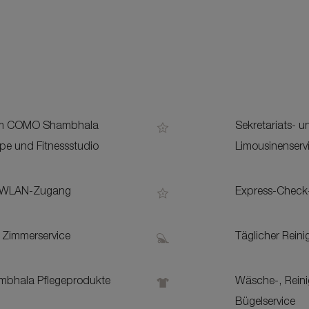
m COMO Shambhala
Sekretariats- u
e und Fitnessstudio
Limousinenservi
r WLAN-Zugang
Express-Check
 Zimmerservice
Täglicher Reini
bhala Pflegeprodukte
Wäsche-, Rein
Bügelservice