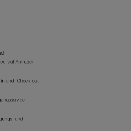
Expand
Additional
Features
nd
ce (auf Anfrage)
-in und -Check-out
gungsservice
igungs- und