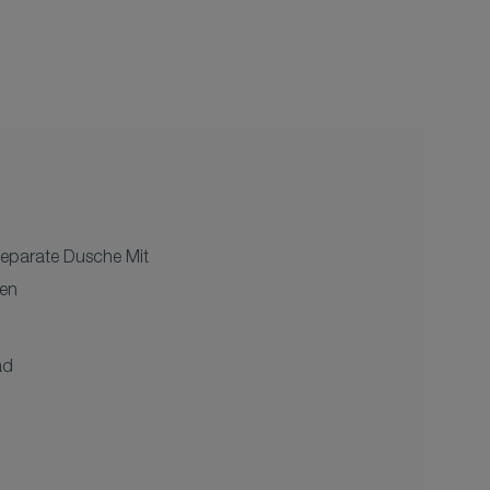
parate Dusche Mit
en
ad