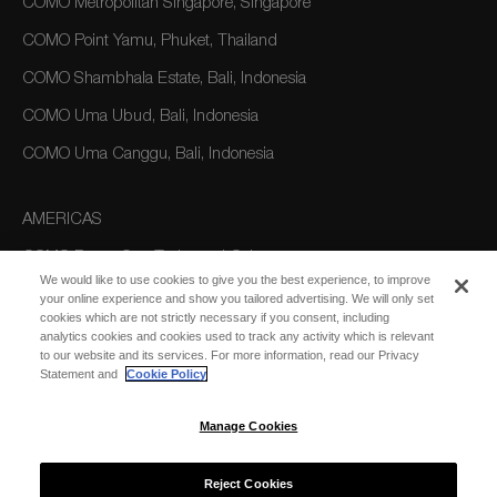
COMO Metropolitan Singapore, Singapore
COMO Point Yamu, Phuket, Thailand
COMO Shambhala Estate, Bali, Indonesia
COMO Uma Ubud, Bali, Indonesia
COMO Uma Canggu, Bali, Indonesia
AMERICAS
COMO Parrot Cay, Turks and Caicos
We would like to use cookies to give you the best experience, to improve
your online experience and show you tailored advertising. We will only set
cookies which are not strictly necessary if you consent, including
AUSTRALIA/OCEANIA
analytics cookies and cookies used to track any activity which is relevant
to our website and its services. For more information, read our Privacy
COMO The Treasury, Perth
Statement and
Cookie Policy
Manage Cookies
Reject Cookies