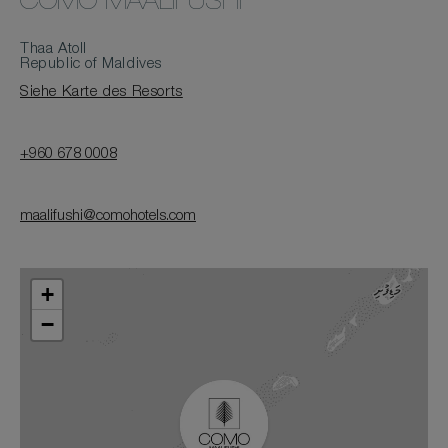
COMO MAALIFUSHI
Thaa Atoll
Republic of Maldives
Siehe Karte des Resorts
+960 678 0008
maalifushi@comohotels.com
+
−