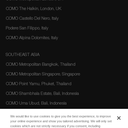
COMO The Halkin, London, UK
COMO Castello Del Nero, Italy
Podere San Filippo, Italy
COMO Alpina Dolomites, Italy
SOUTHEAST ASIA
COMO Metropolitan Bangkok, Thailand
COMO Metropolitan Singapore, Singapore
COMO Point Yamu, Phuket, Thailand
COMO Shambhala Estate, Bali, Indonesia
COMO Uma Ubud, Bali, Indonesia
COMO Uma Canggu, Bali, Indonesia
We would like to use cookies to give you the best experience, to improve
your online experience and show you tailored advertising. We will only set
cookies which are not strictly necessary if you consent, including