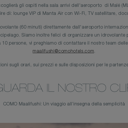
coglierà gli ospiti nella sala arrivi dell'aeroporto di Malé (M
ire di: lounge VIP di Manta Air con Wi-Fi, TV satellitare, d
rovolante (60 minuti) direttamente dall'aeroporto internazi
cipelago. Siamo inoltre felici di organizzare un idrovolante p
a 10 persone, vi preghiamo di contattare il nostro team delle
maalifushi@comohotels.com
.
oni sugli orari, sui prezzi e sulle disposizioni per le partenz
GUARDA IL NOSTRO CLI
COMO Maalifushi: Un viaggio all’insegna della semplicità