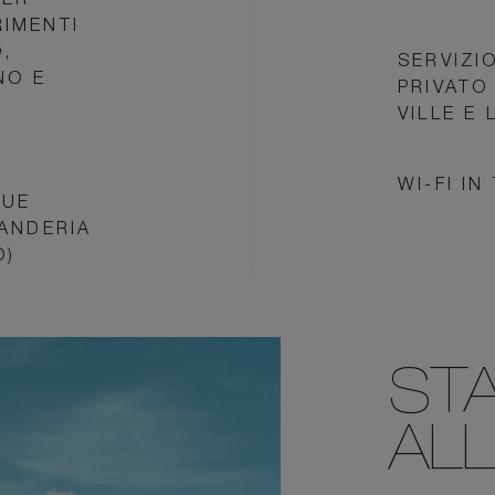
PER
IMENTI
O,
SERVIZI
NO E
PRIVATO
VILLE E 
WI-FI I
DUE
VANDERIA
O)
STA
AL