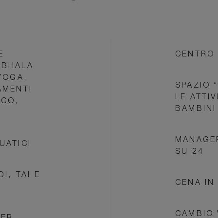
E
CENTRO 
MBHALA
YOGA,
SPAZIO 
AMENTI
LE ATTIV
RCO,
BAMBINI
MANAGER
UATICI
SU 24
I, TAI E
CENA IN
CAMBIO 