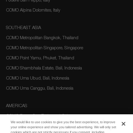
Podere San Filippo, Italy
COMO Alpina Dolomites, Italy
SOUTHEAST ASIA
COMO Metropolitan Bangkok, Thailand
COMO Metropolitan Singapore, Singapore
COMO Point Yamu, Phuket, Thailand
COMO Shambhala Estate, Bali, Indonesia
COMO Uma Ubud, Bali, Indonesia
COMO Uma Canggu, Bali, Indonesia
AMERICAS
COMO Parrot Cay, Turks and Caicos
We would like to use cookies to give you the best experience, to improve
your online experience and show you tailored advertising. We will only set
cookies which are not strictly necessary if you consent, including