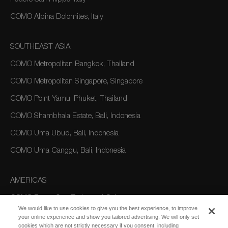
COMO Alpina Dolomites, Italy
SOUTHEAST ASIA
COMO Metropolitan Bangkok, Thailand
COMO Metropolitan Singapore, Singapore
COMO Point Yamu, Phuket, Thailand
COMO Shambhala Estate, Bali, Indonesia
COMO Uma Ubud, Bali, Indonesia
COMO Uma Canggu, Bali, Indonesia
AMERICAS
COMO Parrot Cay, Turks and Caicos
We would like to use cookies to give you the best experience, to improve
your online experience and show you tailored advertising. We will only set
cookies which are not strictly necessary if you consent, including