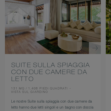
SUITE SULLA SPIAGGIA
CON DUE CAMERE DA
LETTO
ROOM
131 MQ / 1,408 PIEDI QUADRATI
SIZE
VIEW
VISTA SUL GIARDINO
Le nostre Suite sulla spiaggia con due camere da
letto hanno due letti singoli e un bagno con doccia