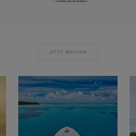
T.
+960 678 0001
JETZT BUCHEN
MAILTO:
MAALIFUSHI@COM