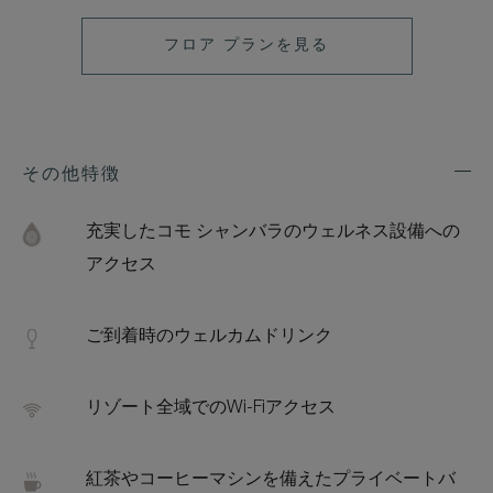
フロア プランを見る
その他特徴
Exp
Addi
Feat
充実したコモ シャンバラのウェルネス設備への
アクセス
ご到着時のウェルカムドリンク
リゾート全域でのWi-Fiアクセス
紅茶やコーヒーマシンを備えたプライベートバ