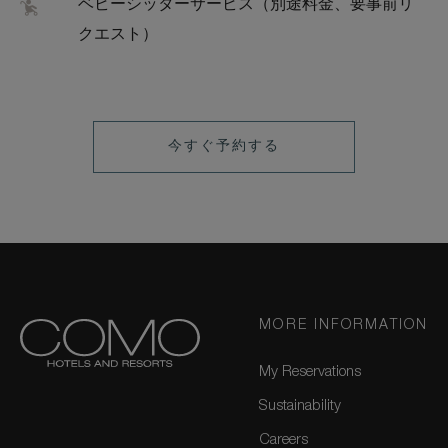
ベビーシッターサービス（別途料金、要事前リ
クエスト）
LEARN
今すぐ予約する
MORE
MORE INFORMATION
My Reservations
Sustainability
Careers