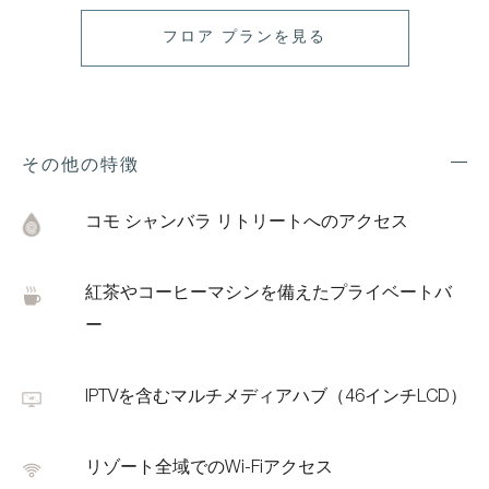
フロア プランを見る
その他の特徴
Exp
Addi
Feat
コモ シャンバラ リトリートへのアクセス
紅茶やコーヒーマシンを備えたプライベートバ
ー
IPTVを含むマルチメディアハブ（46インチLCD）
リゾート全域でのWi-Fiアクセス