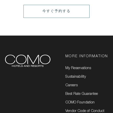
LEARN
今すぐ予約する
MORE
MORE INFORMATION
My Reservations
Sustainability
Careers
Best Rate Guarantee
COMO Foundation
Vendor Code of Conduct