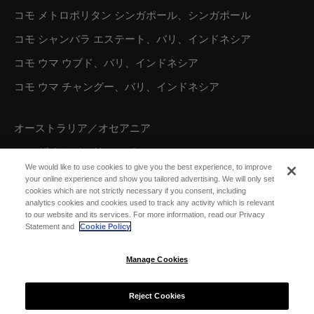
コモ メトロポリタン シンガポール、シンガポール
コモ シャンバラ エステート、バリ、インドネシア
コモ ウマ ウブド、バリ、インドネシア
コモ ウマ チャングー、バリ、インドネシア
オーストラリア／オセアニア
コモ ザ トレジャリー、パース
We would like to use cookies to give you the best experience, to improve
your online experience and show you tailored advertising. We will only set
cookies which are not strictly necessary if you consent, including
北米
analytics cookies and cookies used to track any activity which is relevant
to our website and its services. For more information, read our Privacy
コモ パロット ケイ、タークス カイコス諸島
Statement and
Cookie Policy
Manage Cookies
Reject Cookies