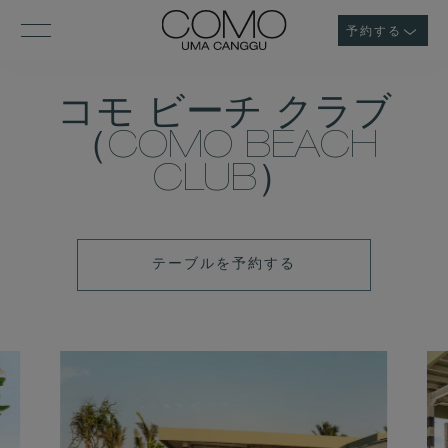
予約する
コモ ビーチ クラブ
（COMO BEACH
CLUB）
テ
テーブルを予約する
ー
ブ
ル
を
予
約