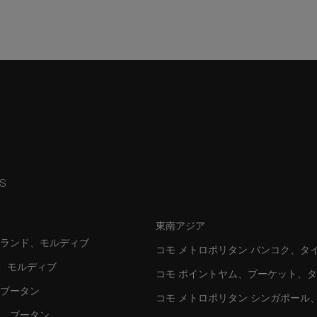
NS
東南アジア
イランド、モルディブ
コモ メトロポリタン バンコク、タ
シ、モルディブ
コモ ポイントヤム、プーケット、
、ブータン
コモ メトロポリタン シンガポール
カ、ブータン