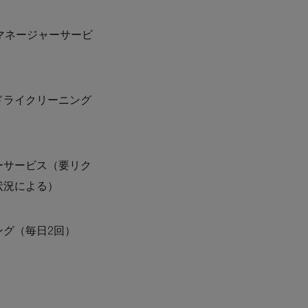
マネージャーサービ
ドライクリーニング
ーサービス（要リク
状況による）
ング（毎日2回）