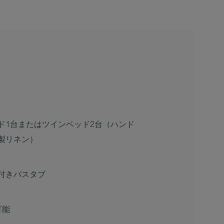
ド1台またはツインベッド2台（ハンド
製リネン）
付きバスタブ
可能