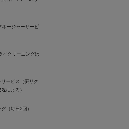
、旅行、ツアーのサ
マネージャーサービ
ライクリーニングは
ーサービス（要リク
状況による）
ング（毎日2回）