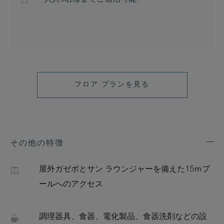
大人6名様までご宿泊可能
フロア プランを見る
その他の特徴
Exp
Addi
Feat
屋外ガゼボとサン ラウンジャーを備えた15ｍプ
ールへのアクセス
調理器具、食器、電化製品、食器洗剤などの設