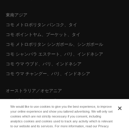
東南アジア
コモ メトロポリタン バンコク、タイ
コモ ポイントヤム、プーケット、タイ
コモ メトロポリタン シンガポール、シンガポール
コモ シャンバラ エステート、バリ、インドネシア
コモ ウマ ウブド、バリ、インドネシア
コモ ウマ チャングー、バリ、インドネシア
オーストラリア／オセアニア
コモ ザ トレジャリー、パース
We would like to use cookies to give you the best experience, to improve
your online experience and show you tailored advertising. We will only set
cookies which are not strictly necessary if you consent, including
北米
analytics cookies and cookies used to track any activity which is relevant
to our website and its services. For more information, read our Privacy
コモ パロット ケイ、タークス カイコス諸島