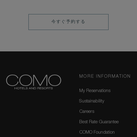
LEARN
今すぐ予約する
MORE
MORE INFORMATION
My Reservations
Sustainability
Careers
Best Rate Guarantee
COMO Foundation