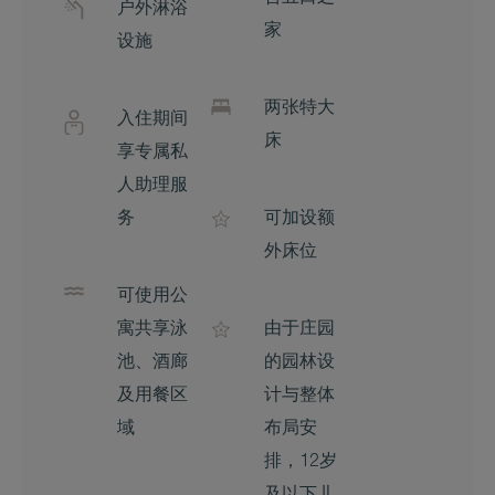
户外淋浴
家
设施
两张特大
入住期间
床
享专属私
人助理服
务
可加设额
外床位
可使用公
寓共享泳
由于庄园
池、酒廊
的园林设
及用餐区
计与整体
域
布局安
排，12岁