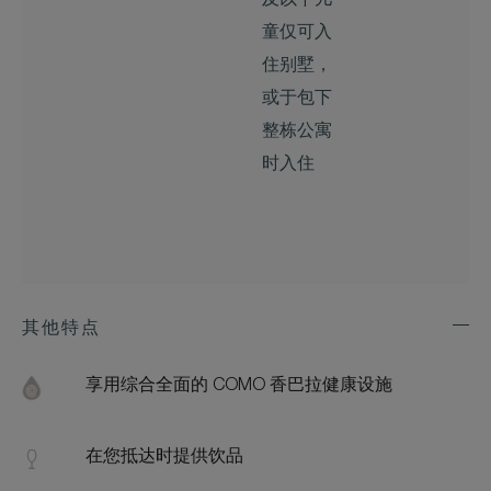
及以下儿
童仅可入
住别墅，
或于包下
整栋公寓
时入住
其他特点
Exp
Addi
Feat
享用综合全面的 COMO 香巴拉健康设施
在您抵达时提供饮品