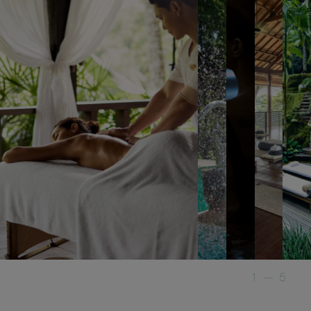
1
—
5