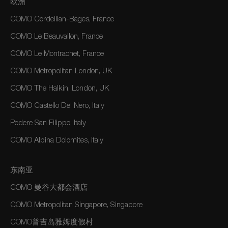
欧洲
COMO Cordeillan-Bages, France
COMO Le Beauvallon, France
COMO Le Montrachet, France
COMO Metropolitan London, UK
COMO The Halkin, London, UK
COMO Castello Del Nero, Italy
Podere San Filippo, Italy
COMO Alpina Dolomites, Italy
东南亚
COMO 曼谷大都会酒店
COMO Metropolitan Singapore, Singapore
COMO普吉岛雅姆度假村