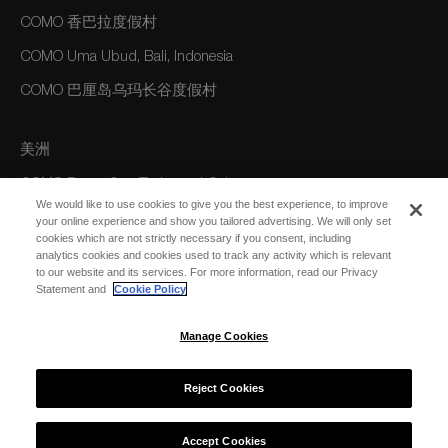
COMO 香巴拉度假村
COMO Uma Ubud, Bali, Indonesia
COMO 巴厘岛乌玛长谷度假村
美洲
COMO Parrot Cay, Turks and Caicos
We would like to use cookies to give you the best experience, to improve
your online experience and show you tailored advertising. We will only set
cookies which are not strictly necessary if you consent, including
澳大利亚/大洋洲
analytics cookies and cookies used to track any activity which is relevant
to our website and its services. For more information, read our Privacy
COMO The Treasury, Perth
Statement and
Cookie Policy
Manage Cookies
Reject Cookies
© 2026 COMO Hotels and Resorts
Accept Cookies