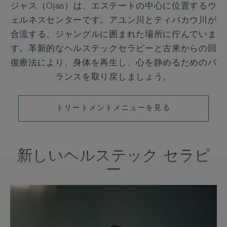
ジャス（Ojas）は、エステートの中心に位置するウ
ェルネスセンターです。アユン川とティバカウ川が
合流する、ジャングルに囲まれた場所に佇んでいま
す。革新的なヘルステックセラピーと古来からの回
復療法により、身体を再生し、心を静めるためのバ
ランスを取り戻しましょう。
ト
トリートメントメニューを見る
リ
ー
ト
新しいヘルステック セラピ
メ
ー
ン
ト
メ
ニ