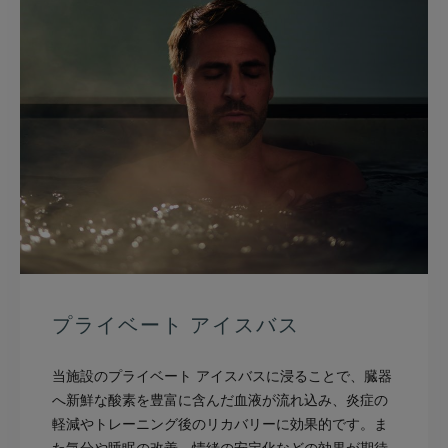
ュ
ー
を
見
る
プライベート アイスバス
当施設のプライベート アイスバスに浸ることで、臓器
へ新鮮な酸素を豊富に含んだ血液が流れ込み、炎症の
軽減やトレーニング後のリカバリーに効果的です。ま