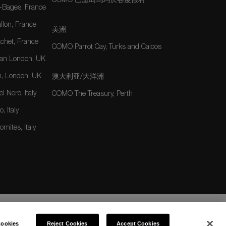
COMO 巴厘岛乌玛长谷度假村
-Bages, France
lon, France
美洲
het, France
COMO Parrot Cay, Turks and Caicos
an London, UK
, London, UK
澳大利亚/大洋洲
 Nero, Italy
COMO The Treasury, Perth
, Italy
mites, Italy
ookies
Reject Cookies
Accept Cookies