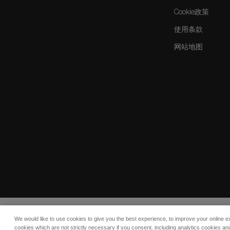
Cookie政策
使用条款
网站地图
We would like to use cookies to give you the best experience, to improve your online e
© 2026 COMO Hotels and Resorts
cookies which are not strictly necessary if you consent, including analytics cookies and