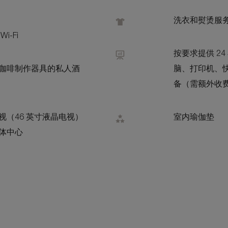
洗衣和熨烫服
i-Fi
按要求提供 2
咖啡制作器具的私人酒
脑、打印机、
备（需额外收
视（46 英寸液晶电视）
室内瑜伽垫
体中心