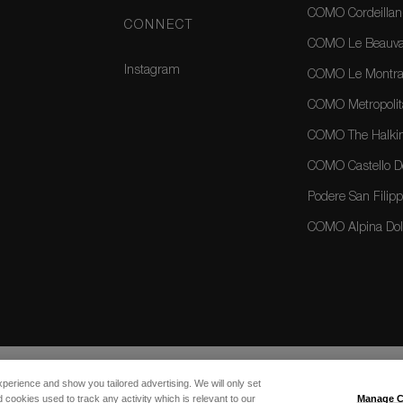
COMO Cordeillan
CONNECT
COMO Le Beauval
Instagram
COMO Le Montrac
COMO Metropolit
COMO The Halkin
COMO Castello Del
Podere San Filippo
COMO Alpina Dolo
xperience and show you tailored advertising. We will only set
 cookies used to track any activity which is relevant to our
Manage C