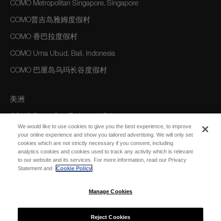
COMO Metropolitan Singapore, Singapore
COMO普吉岛雅姆度假村
COMO 香巴拉度假村
COMO Uma Ubud, Bali, Indonesia
COMO 巴厘岛乌玛长谷度假村
美洲
COMO Parrot Cay, Turks and Caicos
We would like to use cookies to give you the best experience, to improve
your online experience and show you tailored advertising. We will only set
cookies which are not strictly necessary if you consent, including
澳大利亚/大洋洲
analytics cookies and cookies used to track any activity which is relevant
to our website and its services. For more information, read our Privacy
COMO The Treasury, Perth
Statement and
Cookie Policy
Manage Cookies
Reject Cookies