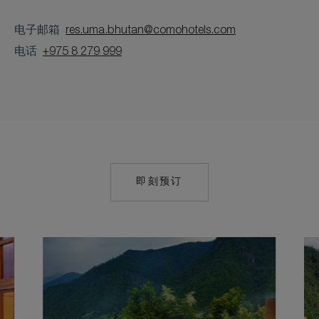
电子邮箱
res.uma.bhutan@comohotels.com
电话
+975 8 279 999
即刻预订
MAILTO:
RES.UMA.BHUTAN