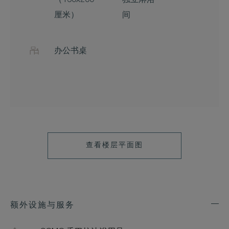
（160x200
独立淋浴
厘米）
间
办公书桌
查看楼层平面图
额外设施与服务
Exp
Addi