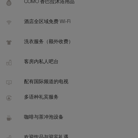
Feat
COMO 香巴拉沐浴用品
酒店全区域免费 Wi-Fi
洗衣服务（额外收费）
客房内私人吧台
配有国际频道的电视
多语种礼宾服务
咖啡与茶冲泡设备
欢迎饮品与迎宾礼遇