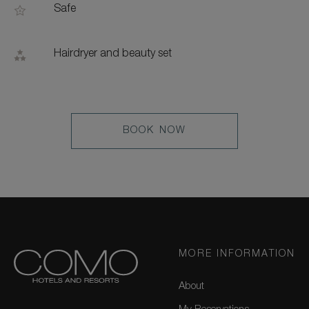
Safe
Hairdryer and beauty set
LEARN
BOOK NOW
MORE
MORE INFORMATION
About