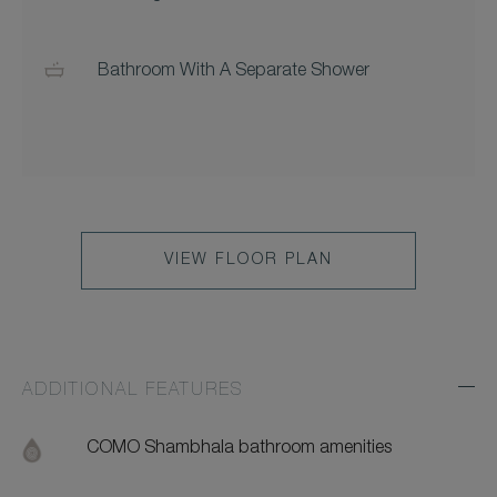
Bathroom With A Separate Shower
VIEW FLOOR PLAN
ADDITIONAL FEATURES
Exp
Addi
Feat
COMO Shambhala bathroom amenities