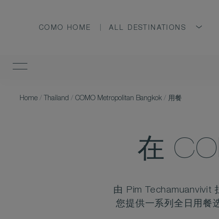
COMO HOME
ALL DESTINATIONS
Home
/
Thailand
/
COMO Metropolitan Bangkok
/
用餐
在 C
由 Pim Techamua
您提供一系列全日用餐