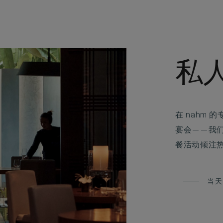
私
在 nahm
宴会——我
餐活动倾注
当