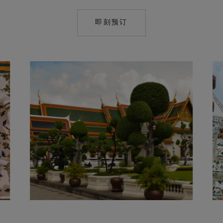
即刻预订
MAILTO:
CONCIERGE.MET.