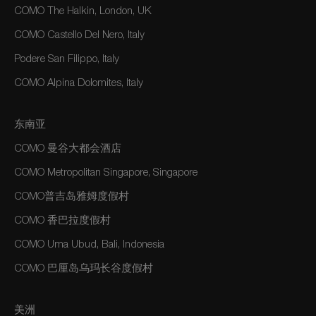
COMO The Halkin, London, UK
COMO Castello Del Nero, Italy
Podere San Filippo, Italy
COMO Alpina Dolomites, Italy
东南亚
COMO 曼谷大都会酒店
COMO Metropolitan Singapore, Singapore
COMO普吉岛雅姆度假村
COMO 香巴拉度假村
COMO Uma Ubud, Bali, Indonesia
COMO 巴厘岛乌玛长谷度假村
美洲