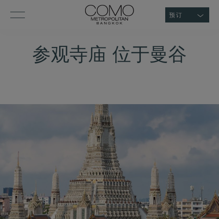
预订
参观寺庙 位于曼谷