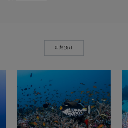
即刻预订
MAILTO:
POINTYAMU@COMO