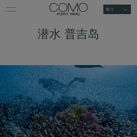
预订
潜水 普吉岛