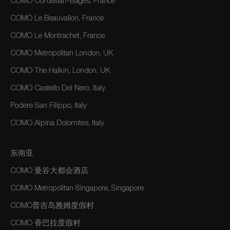
COMO Cordeillan-Bages, France
COMO Le Beauvallon, France
COMO Le Montrachet, France
COMO Metropolitan London, UK
COMO The Halkin, London, UK
COMO Castello Del Nero, Italy
Podere San Filippo, Italy
COMO Alpina Dolomites, Italy
东南亚
COMO 曼谷大都会酒店
COMO Metropolitan Singapore, Singapore
COMO普吉岛雅姆度假村
COMO 香巴拉度假村