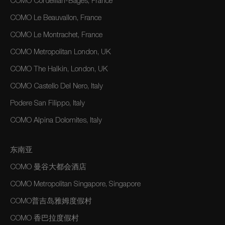
COMO Cordeillan-Bages, France
COMO Le Beauvallon, France
COMO Le Montrachet, France
COMO Metropolitan London, UK
COMO The Halkin, London, UK
COMO Castello Del Nero, Italy
Podere San Filippo, Italy
COMO Alpina Dolomites, Italy
东南亚
COMO 曼谷大都会酒店
COMO Metropolitan Singapore, Singapore
COMO普吉岛雅姆度假村
COMO 香巴拉度假村