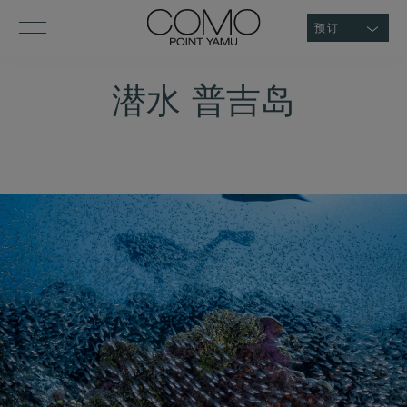
预订
潜水 普吉岛