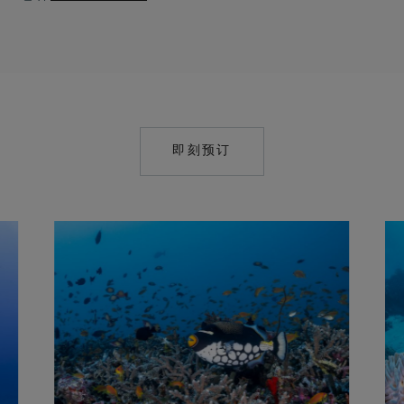
即刻预订
MAILTO:
POINTYAMU@COMO