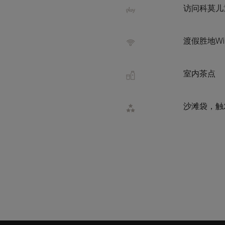
访问科莫儿
渡假胜地Wi
室内茶点
沙滩袋，触