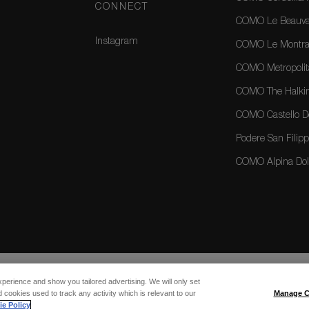
CONNECT
COMO Le Beauval
Instagram
COMO Le Montrac
COMO Metropolit
COMO The Halkin
COMO Castello Del
Podere San Filippo
COMO Alpina Dolo
xperience and show you tailored advertising. We will only set
 cookies used to track any activity which is relevant to our
Manage C
e Policy