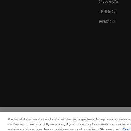
Cookie政策
使用条款
网站地图
We would like to use cookies to give you the best experience, to improve your online e
© 2026 COMO Hotels and Resorts
cookies which are not strictly necessary if you consent, including analytics cookies and
website and its services. For more information, read our Privacy Statement and
Cooki