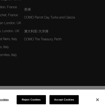
lon, France
美洲
het, France
COMO Parrot Cay, Turks and Caicos
an London, UK
, London, UK
澳大利亚/大洋洲
 Nero, Italy
COMO The Treasury, Perth
, Italy
mites, Italy
ookies
Reject Cookies
Accept Cookies