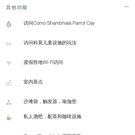
其他功能
Exp
Addi
Feat
访问Como Shambhala Parrot Cay
访问科莫儿童设施的玩法
渡假胜地Wi-Fi访问
室内茶点
沙滩袋，触发器，瑜伽垫
私人酒吧，配茶和咖啡设施